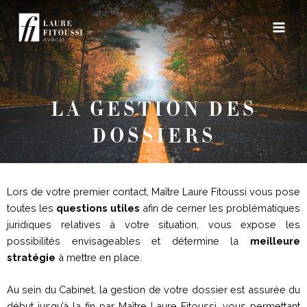
Aller
Main
au
Men
contenu
LA GESTION DES
DOSSIERS
Lors de votre premier contact, Maître Laure Fitoussi vous pose
toutes les
questions utiles
afin de cerner les problématiques
juridiques relatives à votre situation, vous expose les
possibilités envisageables et détermine la
meilleure
stratégie
à mettre en place.
Au sein du Cabinet, la gestion de votre dossier est assurée du
début jusqu’à la fin par Maître Laure Fitoussi, vous permettant