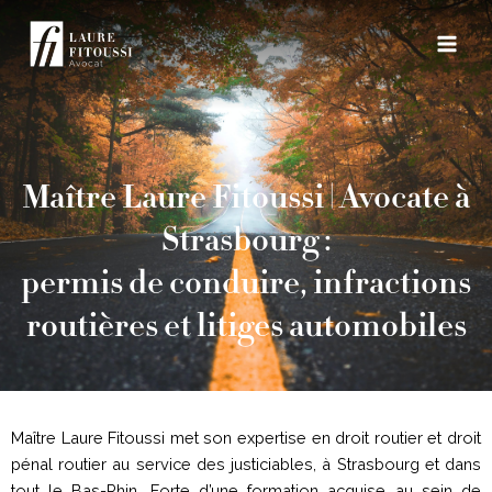
Aller
Main
au
Men
contenu
Maître Laure Fitoussi | Avocate à
Strasbourg :
permis de conduire, infractions
routières et litiges automobiles
Maître Laure Fitoussi met son expertise en droit routier et droit
pénal routier au service des justiciables, à Strasbourg et dans
tout le Bas-Rhin. Forte d’une formation acquise au sein de